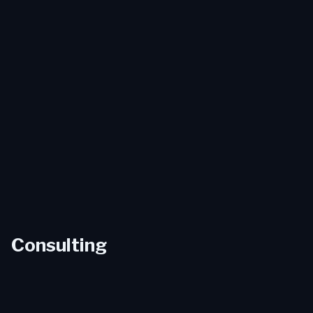
Dr. Oliver Grasl
Chrissoula Sourli
Geschäftsführer
Finances & Office
Management
Igor Tunjic
Principal Consultant
Consulting