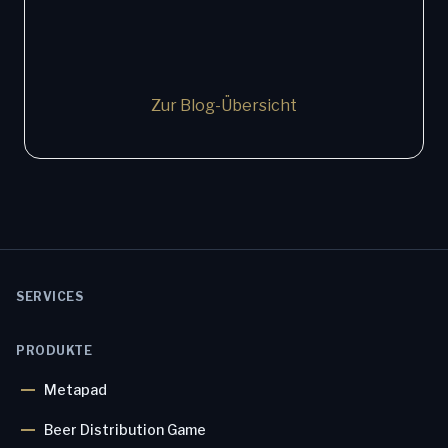
KI entlang Ihrer Wertströme: eine
praktische Landkarte
Zur Blog-Übersicht
Sebastian Bitter - 7/20/2026
SERVICES
PRODUKTE
Metapad
Beer Distribution Game